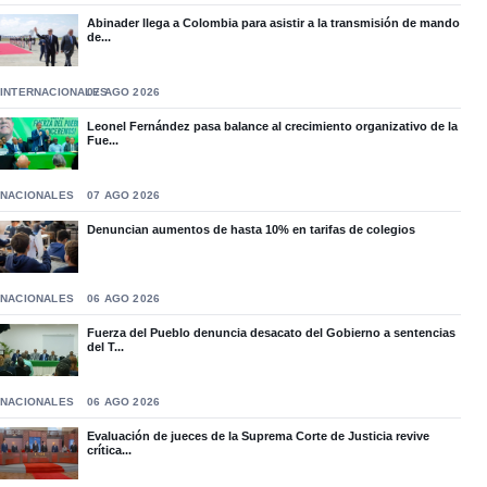
Abinader llega a Colombia para asistir a la transmisión de mando
de...
INTERNACIONALES
07 AGO 2026
Leonel Fernández pasa balance al crecimiento organizativo de la
Fue...
NACIONALES
07 AGO 2026
Denuncian aumentos de hasta 10% en tarifas de colegios
NACIONALES
06 AGO 2026
Fuerza del Pueblo denuncia desacato del Gobierno a sentencias
del T...
NACIONALES
06 AGO 2026
Evaluación de jueces de la Suprema Corte de Justicia revive
crítica...