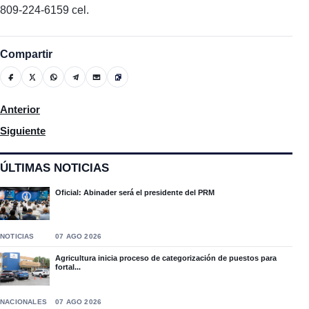
809-224-6159 cel.
Compartir
Artículo anterior: Es oficial: Jason Momoa y Lisa Bonet se divor
Anterior
Artículo siguiente: Adam Sandler, el actor mejor pagado de Hol
Siguiente
ÚLTIMAS NOTICIAS
Oficial: Abinader será el presidente del PRM
NOTICIAS
07 AGO 2026
Agricultura inicia proceso de categorización de puestos para
fortal...
NACIONALES
07 AGO 2026