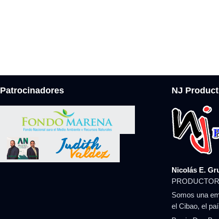
Patrocinadores
NJ Product
Nicolás E. Gr
PRODUCTOR
Somos una emp
el Cibao, el pa