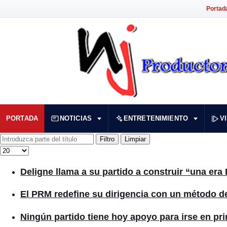
Portad
PORTADA
NOTICIAS
ENTRETENIMIENTO
V
Introduzca parte del título
Filtro
Limpiar
Cantidad
Deligne llama a su partido a construir “una er
El PRM redefine su dirigencia con un método de
Ningún partido tiene hoy apoyo para irse en pri