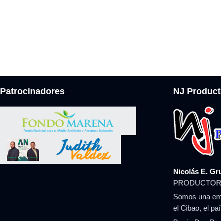
Patrocinadores
NJ Product
Nicolás E. Gr
PRODUCTOR
Somos una emp
el Cibao, el pa