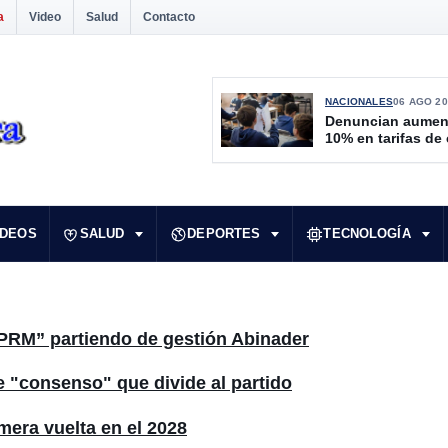
a
Video
Salud
Contacto
NACIONALES
06 AGO 20
Denuncian aumen
10% en tarifas de
IDEOS
SALUD
DEPORTES
TECNOLOGÍA
a PRM” partiendo de gestión Abinader
 "consenso" que divide al partido
mera vuelta en el 2028