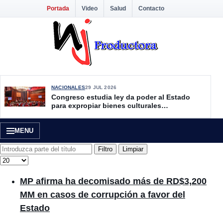
Portada
Video
Salud
Contacto
NACIONALES
29 JUL 2026
Congreso estudia ley da poder al Estado
para expropiar bienes culturales
desatendidos
MENU
Introduzca parte del título
Filtro
Limpiar
Cantidad
MP afirma ha decomisado más de RD$3,200
MM en casos de corrupción a favor del
Estado