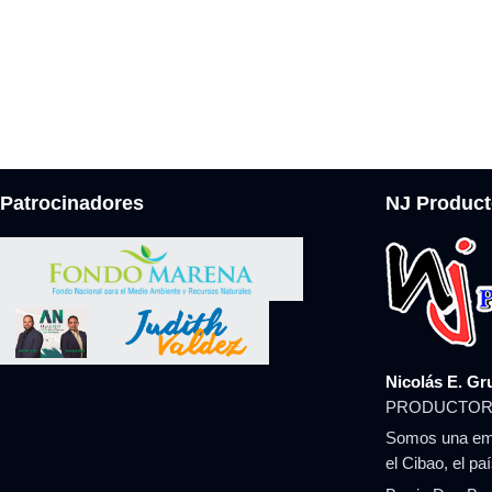
Patrocinadores
NJ Product
Nicolás E. Gr
PRODUCTOR
Somos una emp
el Cibao, el pa