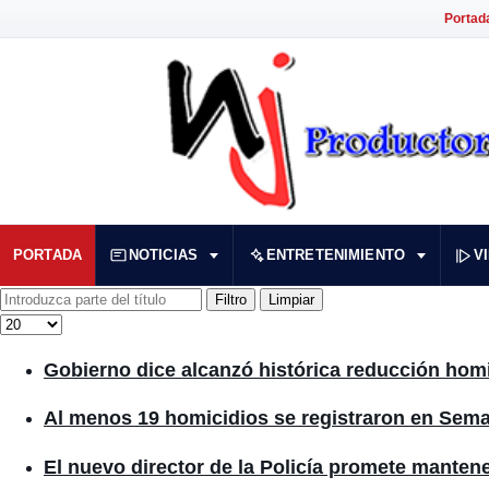
Portad
PORTADA
NOTICIAS
ENTRETENIMIENTO
V
Introduzca parte del título
Filtro
Limpiar
Cantidad
Gobierno dice alcanzó histórica reducción hom
Al menos 19 homicidios se registraron en Sema
El nuevo director de la Policía promete mantener