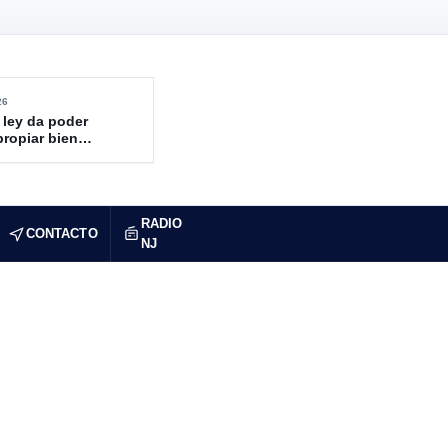
26
 ley da poder
propiar bienes
ndidos
RADIO
CONTACTO
NJ