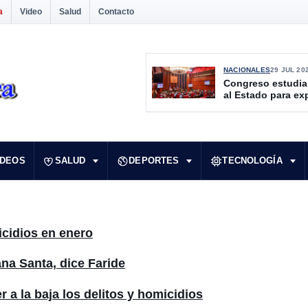
a
Video
Salud
Contacto
NACIONALES
29 JUL 20
Congreso estudia
al Estado para ex
culturales desate
IDEOS
SALUD
DEPORTES
TECNOLOGÍA
icidios en enero
na Santa, dice Faride
 a la baja los delitos y homicidios