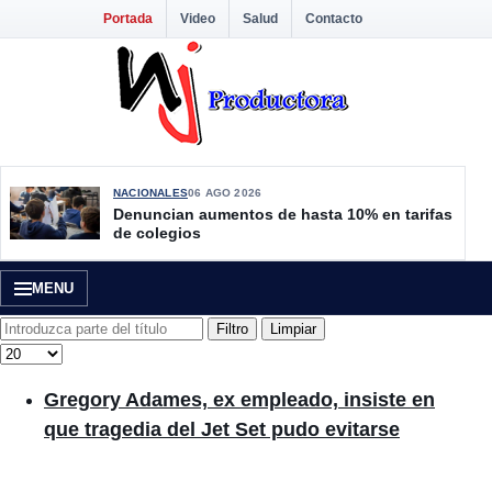
Portada
Video
Salud
Contacto
NACIONALES
06 AGO 2026
Denuncian aumentos de hasta 10% en tarifas
de colegios
MENU
Introduzca parte del título
Filtro
Limpiar
Cantidad
Gregory Adames, ex empleado, insiste en
que tragedia del Jet Set pudo evitarse